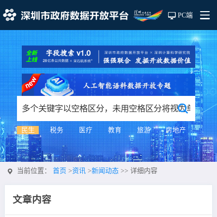
PC端
民生
税务
医疗
教育
旅游
房地产
当前位置：
首页
>
资讯
>
新闻动态
>>
详细内容
文章内容