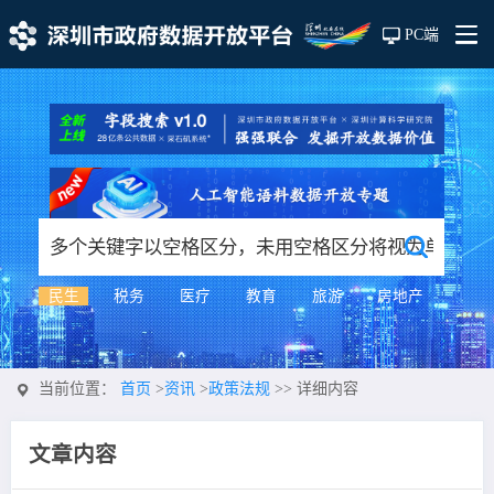
PC端
民生
税务
医疗
教育
旅游
房地产
当前位置：
首页
>
资讯
>
政策法规
>>
详细内容
文章内容