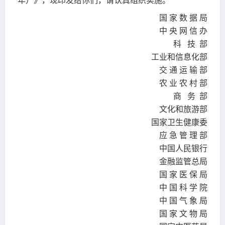
年）》，现印发给你们，请认真组织实施。
国 家 数 据 局
中 央 网 信 办
科 技 部
工业和信息化部
交 通 运 输 部
农 业 农 村 部
商 务 部
文化和旅游部
国家卫生健康委
应 急 管 理 部
中国人民银行
金融监管总局
国 家 医 保 局
中 国 科 学 院
中 国 气 象 局
国 家 文 物 局