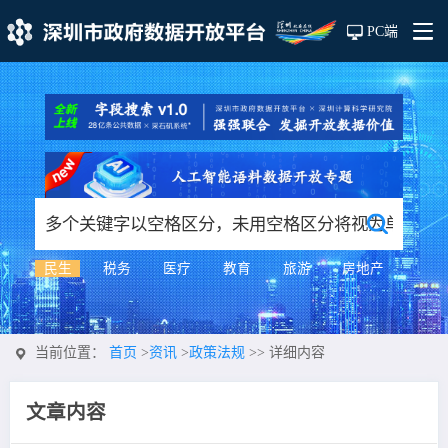
PC端
民生
税务
医疗
教育
旅游
房地产
当前位置：
首页
>
资讯
>
政策法规
>>
详细内容
文章内容