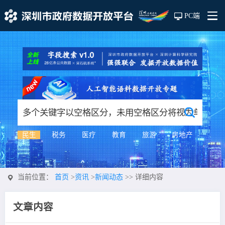
PC端
民生
税务
医疗
教育
旅游
房地产
当前位置：
首页
>
资讯
>
新闻动态
>>
详细内容
文章内容