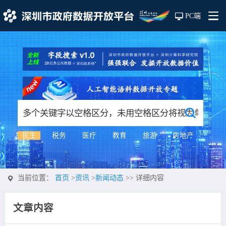
PC端
民生
税务
医疗
教育
旅游
房地产
当前位置：
首页
>
资讯
>
新闻动态
>>
详细内容
文章内容