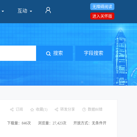
无障碍阅读
互动
进入关怀版
搜索
字段搜索
订阅
收藏(1)
转发分享
数据纠错
下载量：846次
浏览量：27,423次
开放方式：无条件开