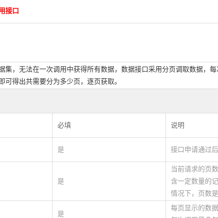
用接口
据集，无法在一次调用中获得所有数据，数据接口采用分页调取数据，每次调
即可得出共需要分为多少页，逐页获取。
必填
说明
是
接口申请通过
当前请求的页
是
含一定数量的记
情况下，页数是
每页显示的数据
是