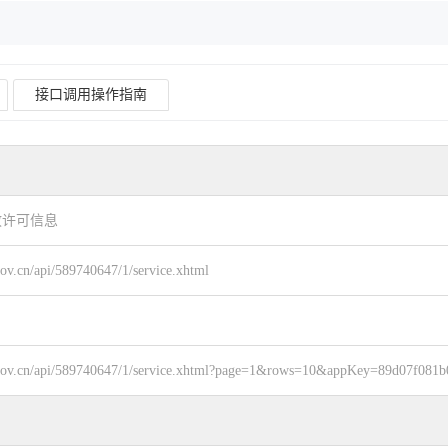
接口调用操作指南
政许可信息
.gov.cn/api/589740647/1/service.xhtml
z.gov.cn/api/589740647/1/service.xhtml?page=1&rows=10&appKey=89d07f081