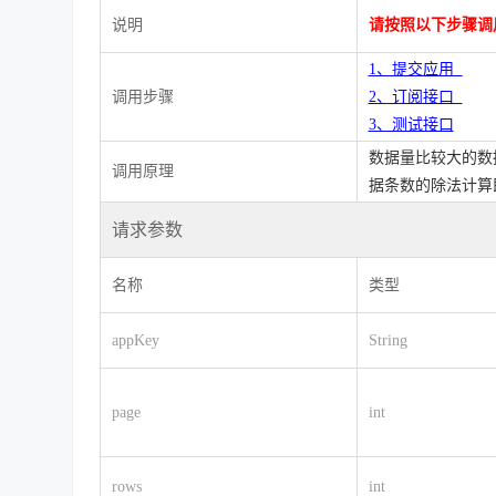
说明
请按照以下步骤调
1、提交应用
调用步骤
2、订阅接口
3、测试接口
数据量比较大的数
调用原理
据条数的除法计算
请求参数
名称
类型
appKey
String
page
int
rows
int