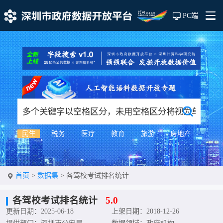
PC端
民生
税务
医疗
教育
旅游
房地产
首页
>
数据集
>
各驾校考试排名统计
各驾校考试排名统计
5.0
更新日期：2025-06-18
上架日期：2018-12-26