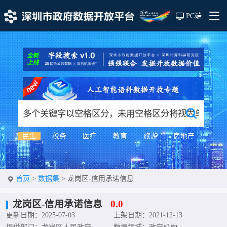
PC端
民生
税务
医疗
教育
旅游
房地产
首页
>
数据集
>
龙岗区-信用承诺信息
龙岗区-信用承诺信息
0.0
更新日期：2025-07-03
上架日期：2021-12-13