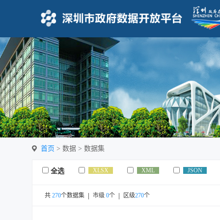
首页
> 数据 > 数据集
XLSX
XML
JSON
全选
共
270
个数据集
市级
0
个
区级
270
个