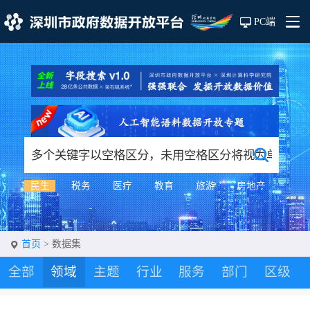
PC端
民生
税务
医疗
教育
旅游
房地产
首页
> 数据集
全部
领域
主题
行业
服务
部门
区级