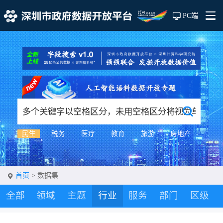
PC端
民生
税务
医疗
教育
旅游
房地产
首页
> 数据集
全部
领域
主题
行业
服务
部门
区级