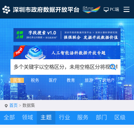
PC端
民生
税务
医疗
教育
旅游
房地产
首页
> 数据集
全部
领域
主题
行业
服务
部门
区级